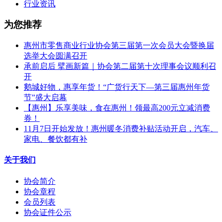
行业资讯
为您推荐
惠州市零售商业行业协会第三届第一次会员大会暨换届
选举大会圆满召开
承前启后 擘画新篇｜协会第二届第十次理事会议顺利召
开
鹅城好物，惠享年货！“广货行天下—第三届惠州年货
节”盛大启幕
【惠州】乐享美味，食在惠州！领最高200元立减消费
券！
11月7日开始发放！惠州暖冬消费补贴活动开启，汽车、
家电、餐饮都有补
关于我们
协会简介
协会章程
会员列表
协会证件公示