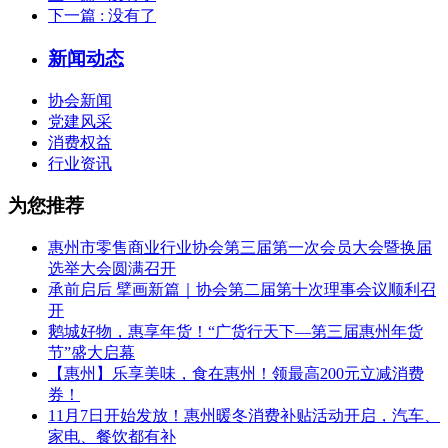
下一篇
: 没有了
新闻动态
协会新闻
党建风采
消费权益
行业资讯
为您推荐
惠州市零售商业行业协会第三届第一次会员大会暨换届
选举大会圆满召开
承前启后 擘画新篇｜协会第二届第十次理事会议顺利召
开
鹅城好物，惠享年货！“广货行天下—第三届惠州年货
节”盛大启幕
【惠州】乐享美味，食在惠州！领最高200元立减消费
券！
11月7日开始发放！惠州暖冬消费补贴活动开启，汽车、
家电、餐饮都有补